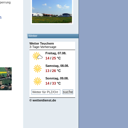
Sperrung
m
Wetter
Wetter Teuchern
3-Tage-Vorhersage
Freitag, 07.08.
14
/
25
°C
Samstag, 08.08.
13
/
26
°C
Sonntag, 09.08.
14
/
33
°C
© wetterdienst.de