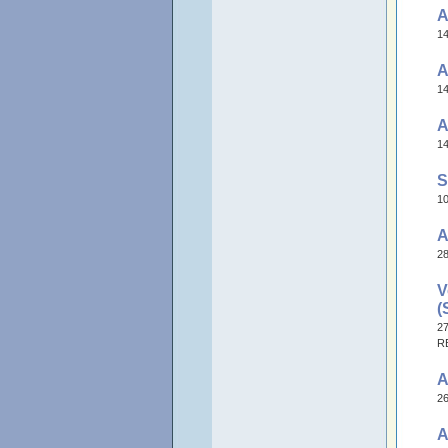
A
14
A
14
A
14
S
10
A
28
V
(
27
R
A
26
A