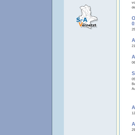
vo
de
O
0
25
A
21
A
06
S
05
Ba
Au
A
12
A
29