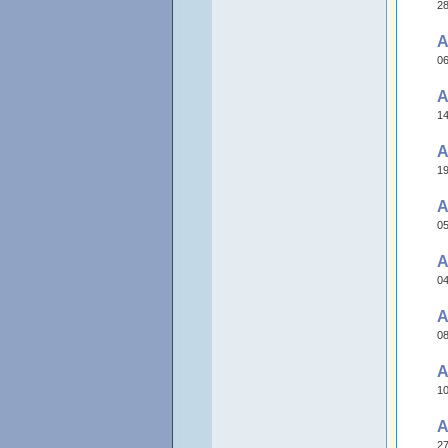
28
A
06
A
14
A
19
A
05
A
04
A
08
A
10
A
27