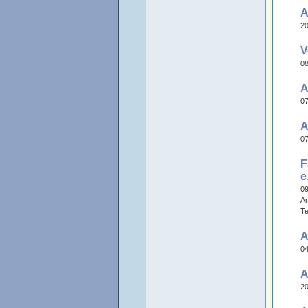
A
20
V
08
A
07
A
07
F
e
09
An
Te
A
04
A
20