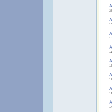
A
28
A
15
A
13
A
11
A
16
A
14
A
14
A
14