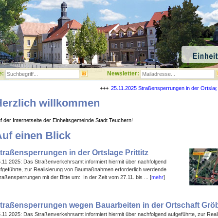
e:
Newsletter:
25.11.2025 Straßensperrungen in der Ortslage Prittitz
Herzlich willkommen
f der Internetseite der Einheitsgemeinde Stadt Teuchern!
uf einen Blick
traßensperrungen in der Ortslage Prittitz
.11.2025: Das Straßenverkehrsamt informiert hiermit über nachfolgend
fgeführte, zur Realisierung von Baumaßnahmen erforderlich werdende
raßensperrungen mit der Bitte um: In der Zeit vom 27.11. bis ... [
mehr
]
traßensperrungen wegen Bauarbeiten in der Ortschaft Grö
.11.2025: Das Straßenverkehrsamt informiert hiermit über nachfolgend aufgeführte, zur Real