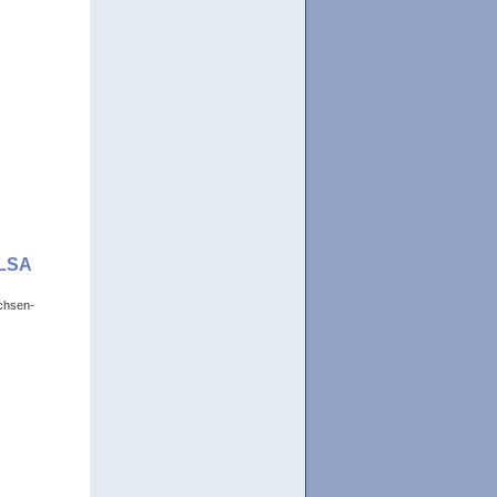
 LSA
chsen-