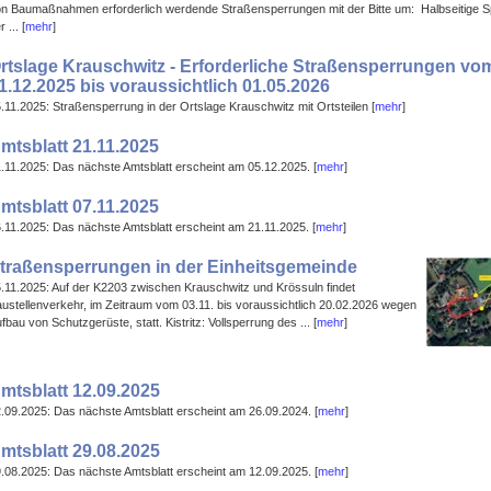
n Baumaßnahmen erforderlich werdende Straßensperrungen mit der Bitte um: Halbseitige 
r ... [
mehr
]
rtslage Krauschwitz - Erforderliche Straßensperrungen vo
1.12.2025 bis voraussichtlich 01.05.2026
.11.2025: Straßensperrung in der Ortslage Krauschwitz mit Ortsteilen [
mehr
]
mtsblatt 21.11.2025
.11.2025: Das nächste Amtsblatt erscheint am 05.12.2025. [
mehr
]
mtsblatt 07.11.2025
.11.2025: Das nächste Amtsblatt erscheint am 21.11.2025. [
mehr
]
traßensperrungen in der Einheitsgemeinde
.11.2025: Auf der K2203 zwischen Krauschwitz und Krössuln findet
ustellenverkehr, im Zeitraum vom 03.11. bis voraussichtlich 20.02.2026 wegen
fbau von Schutzgerüste, statt. Kistritz: Vollsperrung des ... [
mehr
]
mtsblatt 12.09.2025
.09.2025: Das nächste Amtsblatt erscheint am 26.09.2024. [
mehr
]
mtsblatt 29.08.2025
.08.2025: Das nächste Amtsblatt erscheint am 12.09.2025. [
mehr
]