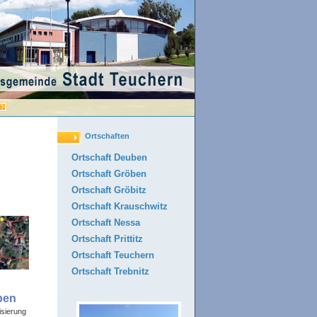
25.11.2025 Straßensperrungen wegen Bauarbeiten in der Ortschaft Gröbe
Ortschaften
Ortschaft Deuben
Ortschaft Gröben
Ortschaft Gröbitz
Ortschaft Krauschwitz
Ortschaft Nessa
Ortschaft Prittitz
Ortschaft Teuchern
Ortschaft Trebnitz
ben
isierung