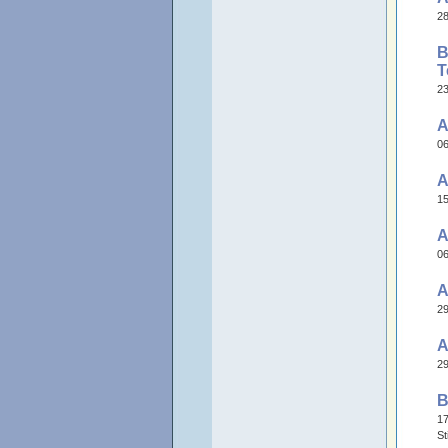
28
B
T
23
A
06
A
15
A
06
A
29
A
29
B
17
St