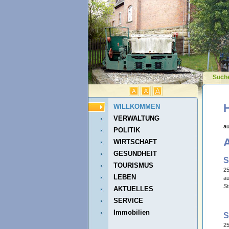
Such
WILLKOMMEN
VERWALTUNG
au
POLITIK
A
WIRTSCHAFT
GESUNDHEIT
S
TOURISMUS
25
LEBEN
au
St
AKTUELLES
SERVICE
Immobilien
S
25