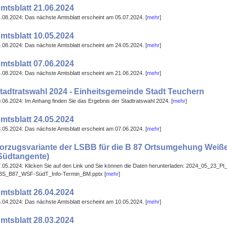
mtsblatt 21.06.2024
.08.2024: Das nächste Amtsblatt erscheint am 05.07.2024. [
mehr
]
mtsblatt 10.05.2024
.08.2024: Das nächste Amtsblatt erscheint am 24.05.2024. [
mehr
]
mtsblatt 07.06.2024
.08.2024: Das nächste Amtsblatt erscheint am 21.06.2024. [
mehr
]
tadtratswahl 2024 - Einheitsgemeinde Stadt Teuchern
.06.2024: Im Anhang finden Sie das Ergebnis der Stadtratswahl 2024. [
mehr
]
mtsblatt 24.05.2024
.05.2024: Das nächste Amtsblatt erscheint am 07.06.2024. [
mehr
]
orzugsvariante der LSBB für die B 87 Ortsumgehung Weiße
Südtangente)
.05.2024: Klicken Sie auf den Link und Sie können die Daten herunterladen: 2024_05_23_P
BS_B87_WSF-SüdT_Info-Termin_BM.pptx [
mehr
]
mtsblatt 26.04.2024
.04.2024: Das nächste Amtsblatt erscheint am 10.05.2024. [
mehr
]
mtsblatt 28.03.2024