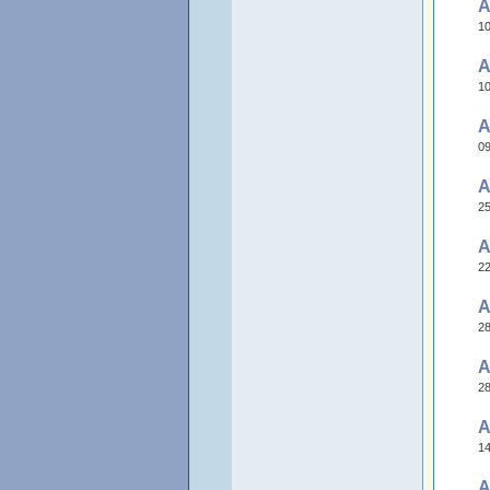
A
10
A
10
A
09
A
25
A
22
A
28
A
28
A
14
A