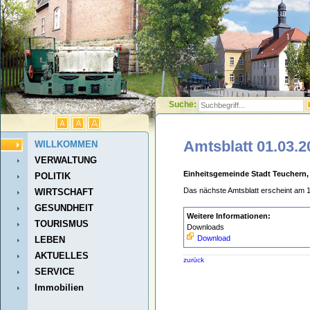
Suche:
Amtsblatt 01.03.2
WILLKOMMEN
VERWALTUNG
Einheitsgemeinde Stadt Teuchern,
POLITIK
Das nächste Amtsblatt erscheint am 
WIRTSCHAFT
GESUNDHEIT
Weitere Informationen:
TOURISMUS
Downloads
Download
LEBEN
AKTUELLES
zurück
SERVICE
Immobilien